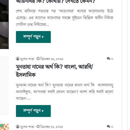
আয়নাঘর কি? কোথায়? দেখতে কেমন?
শেখ হাসিনার পতনের পর ‘আয়নাঘর’ আবার আলোচনায় উঠে
এসেছে। এর আগেও আয়নাঘর সমন্ধে সুইডেন ভিত্তিক স্বাধীন নিউজ
পোর্টাল নেত্র নিউজের…
সম্পূর্ণ পড়ুন »
যুগের পাতা
ডিসেম্বর ১৮, ২০২৪
০
মুনতাহা নামের অর্থ কি? বাংলা, আরবি/
ইসলামিক
মুনতাহা নামের অর্থ কি? মুনতাহা নামের বাংলা অর্থ কি আসসালামু
আলাইকুম, আপনারা সবাই কেমন আছেন? আশা করি সবাই ভালো
আছেন।…
সম্পূর্ণ পড়ুন »
যুগের পাতা
ডিসেম্বর ১৭, ২০২৪
০