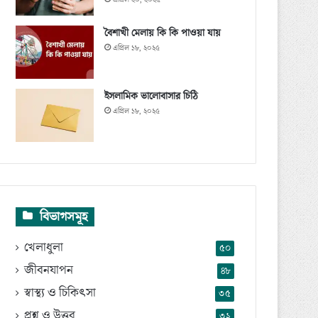
বৈশাখী মেলায় কি কি পাওয়া যায়
এপ্রিল ১৮, ২০২৫
ইসলামিক ভালোবাসার চিঠি
এপ্রিল ১৮, ২০২৫
বিভাগসমূহ
খেলাধুলা
৫০
জীবনযাপন
৪৮
স্বাস্থ্য ও চিকিৎসা
৩৫
প্রশ্ন ও উত্তর
৩২