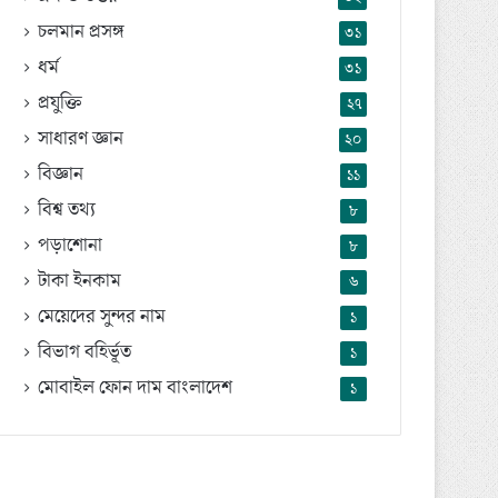
চলমান প্রসঙ্গ
৩১
ধর্ম
৩১
প্রযুক্তি
২৭
সাধারণ জ্ঞান
২০
বিজ্ঞান
১১
বিশ্ব তথ্য
৮
পড়াশোনা
৮
টাকা ইনকাম
৬
মেয়েদের সুন্দর নাম
১
বিভাগ বহির্ভূত
১
মোবাইল ফোন দাম বাংলাদেশ
১