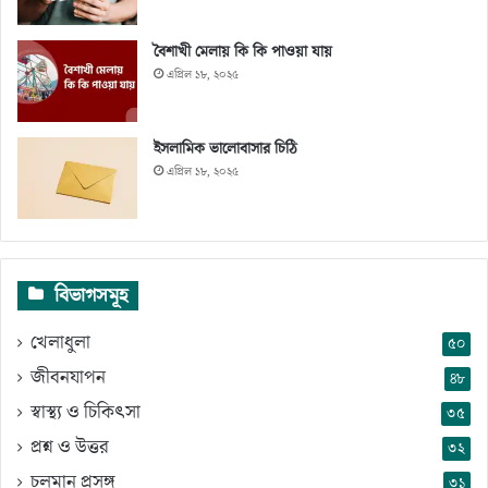
বৈশাখী মেলায় কি কি পাওয়া যায়
এপ্রিল ১৮, ২০২৫
ইসলামিক ভালোবাসার চিঠি
এপ্রিল ১৮, ২০২৫
বিভাগসমূহ
খেলাধুলা
৫০
জীবনযাপন
৪৮
স্বাস্থ্য ও চিকিৎসা
৩৫
প্রশ্ন ও উত্তর
৩২
চলমান প্রসঙ্গ
৩১