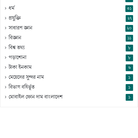
ধর্ম
৩১
প্রযুক্তি
২৭
সাধারণ জ্ঞান
২০
বিজ্ঞান
১১
বিশ্ব তথ্য
৮
পড়াশোনা
৮
টাকা ইনকাম
৬
মেয়েদের সুন্দর নাম
১
বিভাগ বহির্ভূত
১
মোবাইল ফোন দাম বাংলাদেশ
১