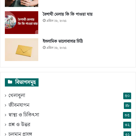
বৈশাখী মেলায় কি কি পাওয়া যায়
এপ্রিল ১৮, ২০২৫
ইসলামিক ভালোবাসার চিঠি
এপ্রিল ১৮, ২০২৫
বিভাগসমূহ
খেলাধুলা
৫০
জীবনযাপন
৪৮
স্বাস্থ্য ও চিকিৎসা
৩৫
প্রশ্ন ও উত্তর
৩২
চলমান প্রসঙ্গ
৩১