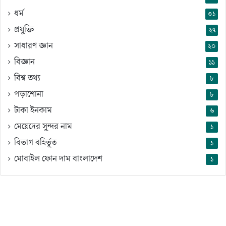
ধর্ম
৩১
প্রযুক্তি
২৭
সাধারণ জ্ঞান
২০
বিজ্ঞান
১১
বিশ্ব তথ্য
৮
পড়াশোনা
৮
টাকা ইনকাম
৬
মেয়েদের সুন্দর নাম
১
বিভাগ বহির্ভূত
১
মোবাইল ফোন দাম বাংলাদেশ
১