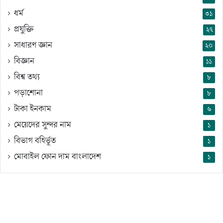
ধর্ম
৩১
প্রযুক্তি
২৭
সাধারণ জ্ঞান
২০
বিজ্ঞান
১১
বিশ্ব তথ্য
৮
পড়াশোনা
৮
টাকা ইনকাম
৬
মেয়েদের সুন্দর নাম
১
বিভাগ বহির্ভূত
১
মোবাইল ফোন দাম বাংলাদেশ
১