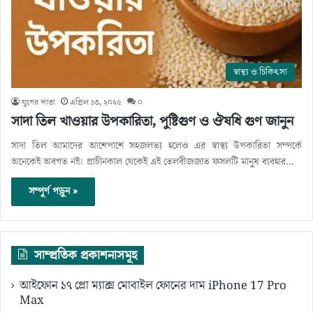
স্বাস্থ্য ও চিকিৎসা
যুগের পাতা
এপ্রিল ১৩, ২০২৫
০
সাদা তিল খাওয়ার উপকারিতা, পুষ্টিগুণ ও ঔষধি গুণ জানুন
সাদা তিল আমাদের আশেপাশে সহজলভ্য হলেও এর স্বাস্থ্য উপকারিতা সম্পর্কে
অনেকেই অবগত নই। প্রাচীনকাল থেকেই এই তেলবীজজাত ফসলটি মানুষ ব্যবহার…
সম্পূর্ণ পড়ুন »
সাম্প্রতিক প্রকাশনাসমূহ
আইফোন ১৭ প্রো ম্যাক্স মোবাইল ফোনের দাম iPhone 17 Pro
Max