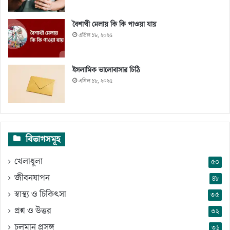
বৈশাখী মেলায় কি কি পাওয়া যায়
এপ্রিল ১৮, ২০২৫
ইসলামিক ভালোবাসার চিঠি
এপ্রিল ১৮, ২০২৫
বিভাগসমূহ
খেলাধুলা
৫০
জীবনযাপন
৪৮
স্বাস্থ্য ও চিকিৎসা
৩৫
প্রশ্ন ও উত্তর
৩২
চলমান প্রসঙ্গ
৩১