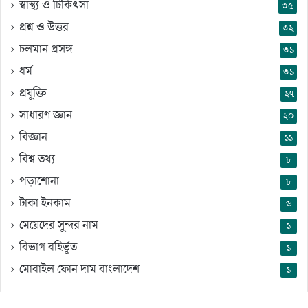
স্বাস্থ্য ও চিকিৎসা
৩৫
প্রশ্ন ও উত্তর
৩২
চলমান প্রসঙ্গ
৩১
ধর্ম
৩১
প্রযুক্তি
২৭
সাধারণ জ্ঞান
২০
বিজ্ঞান
১১
বিশ্ব তথ্য
৮
পড়াশোনা
৮
টাকা ইনকাম
৬
মেয়েদের সুন্দর নাম
১
বিভাগ বহির্ভূত
১
মোবাইল ফোন দাম বাংলাদেশ
১