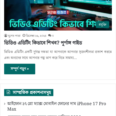
প্রযুক্তি
যুগের পাতা
ডিসেম্বর ১৬, ২০২৪
০
ভিডিও এডিটিং কিভাবে শিখব? পূর্ণাঙ্গ গাইড
ভিডিও এডিটিং একটি দুর্দান্ত দক্ষতা যা আপনাকে আপনার সৃজনশীলতা প্রকাশ করতে
এবং অন্যদের সাথে আপনার গল্প ভাগ করে নিতে সাহায্য…
সম্পূর্ণ পড়ুন »
সাম্প্রতিক প্রকাশনাসমূহ
আইফোন ১৭ প্রো ম্যাক্স মোবাইল ফোনের দাম iPhone 17 Pro
Max