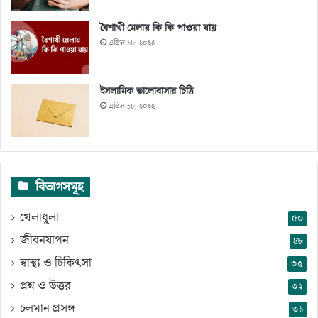
বৈশাখী মেলায় কি কি পাওয়া যায়
এপ্রিল ১৮, ২০২৫
ইসলামিক ভালোবাসার চিঠি
এপ্রিল ১৮, ২০২৫
বিভাগসমূহ
খেলাধুলা
৫০
জীবনযাপন
৪৮
স্বাস্থ্য ও চিকিৎসা
৩৫
প্রশ্ন ও উত্তর
৩২
চলমান প্রসঙ্গ
৩১