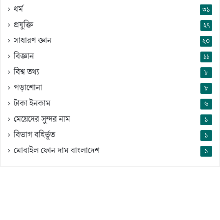
ধর্ম
৩১
প্রযুক্তি
২৭
সাধারণ জ্ঞান
২০
বিজ্ঞান
১১
বিশ্ব তথ্য
৮
পড়াশোনা
৮
টাকা ইনকাম
৬
মেয়েদের সুন্দর নাম
১
বিভাগ বহির্ভূত
১
মোবাইল ফোন দাম বাংলাদেশ
১