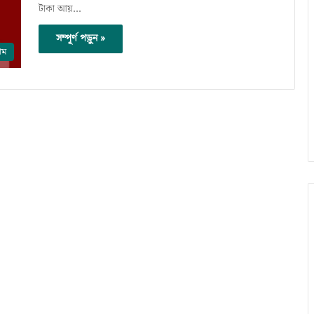
টাকা আয়…
সম্পূর্ণ পড়ুন »
াম