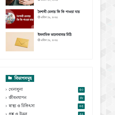
বৈশাখী মেলায় কি কি পাওয়া যায়
এপ্রিল ১৮, ২০২৫
ইসলামিক ভালোবাসার চিঠি
এপ্রিল ১৮, ২০২৫
বিভাগসমূহ
খেলাধুলা
৫০
জীবনযাপন
৪৮
স্বাস্থ্য ও চিকিৎসা
৩৫
প্রশ্ন ও উত্তর
৩২