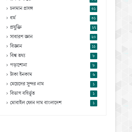
চলমান প্রসঙ্গ
৩১
ধর্ম
৩১
প্রযুক্তি
২৭
সাধারণ জ্ঞান
২০
বিজ্ঞান
১১
বিশ্ব তথ্য
৮
পড়াশোনা
৮
টাকা ইনকাম
৬
মেয়েদের সুন্দর নাম
১
বিভাগ বহির্ভূত
১
মোবাইল ফোন দাম বাংলাদেশ
১