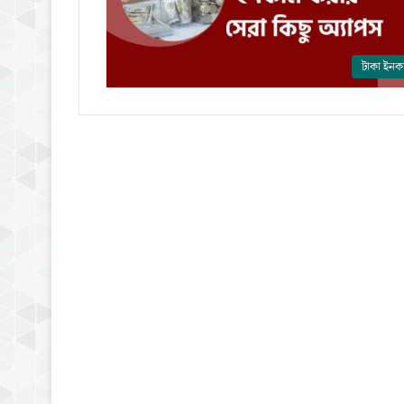
টাকা ইনক