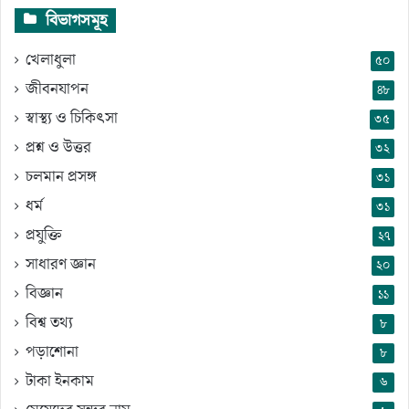
বিভাগসমূহ
খেলাধুলা
৫০
জীবনযাপন
৪৮
স্বাস্থ্য ও চিকিৎসা
৩৫
প্রশ্ন ও উত্তর
৩২
চলমান প্রসঙ্গ
৩১
ধর্ম
৩১
প্রযুক্তি
২৭
সাধারণ জ্ঞান
২০
বিজ্ঞান
১১
বিশ্ব তথ্য
৮
পড়াশোনা
৮
টাকা ইনকাম
৬