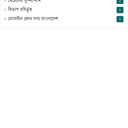
মেয়েদের সুন্দর নাম
১
বিভাগ বহির্ভূত
১
মোবাইল ফোন দাম বাংলাদেশ
১