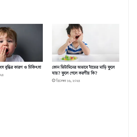
াংস বৃদ্ধির কারণ ও চিকিৎসা
কোন ভিটামিনের অভাবে দাঁতের মাড়ি ফুলে
যায়? ফুলে গেলে করণীয় কি?
০২৪
ডিসেম্বর ১৬, ২০২৪