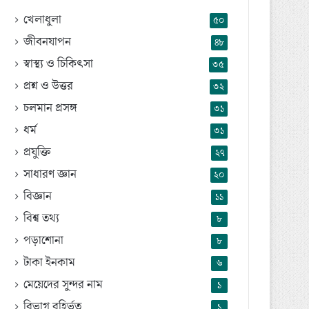
খেলাধুলা
৫০
জীবনযাপন
৪৮
স্বাস্থ্য ও চিকিৎসা
৩৫
প্রশ্ন ও উত্তর
৩২
চলমান প্রসঙ্গ
৩১
ধর্ম
৩১
প্রযুক্তি
২৭
সাধারণ জ্ঞান
২০
বিজ্ঞান
১১
বিশ্ব তথ্য
৮
পড়াশোনা
৮
টাকা ইনকাম
৬
মেয়েদের সুন্দর নাম
১
বিভাগ বহির্ভূত
১