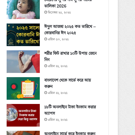
মেয়েদের সুন্দর নাম সুন্দর নামের
তালিকা 2026
ডিসেম্বর ২৩, ২০২৫
ঈদুল আজহা ২০২৫ কত তারিখে –
কোরবানির ঈদ ২০২৫
এপ্রিল ৩০, ২০২৫
শরীর ফিট রাখার ১০টি উপায় জেনে
নিন
এপ্রিল ২২, ২০২৫
বাংলাদেশ থেকে সার্ভে করে আয়
করুন
এপ্রিল ২২, ২০২৫
১৮টি অনলাইনে টাকা ইনকাম করার
অ্যাপস
এপ্রিল ২২, ২০২৫
অনলাইনে সার্ভে করে ইনকাম করুন