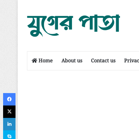
Home
About us
Contact us
Privac
Facebook
X
LinkedIn
Skype