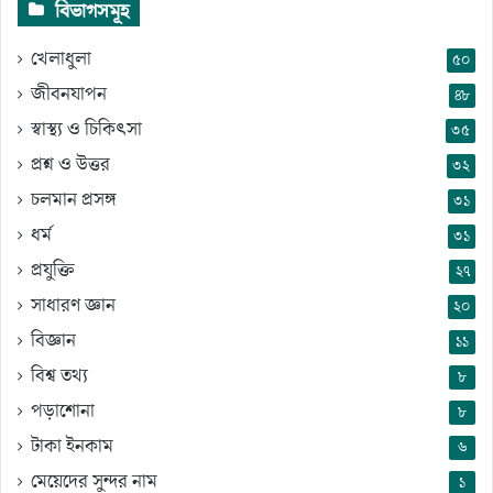
বিভাগসমূহ
খেলাধুলা
৫০
জীবনযাপন
৪৮
স্বাস্থ্য ও চিকিৎসা
৩৫
প্রশ্ন ও উত্তর
৩২
চলমান প্রসঙ্গ
৩১
ধর্ম
৩১
প্রযুক্তি
২৭
সাধারণ জ্ঞান
২০
বিজ্ঞান
১১
বিশ্ব তথ্য
৮
পড়াশোনা
৮
টাকা ইনকাম
৬
মেয়েদের সুন্দর নাম
১