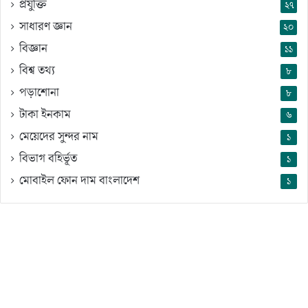
প্রযুক্তি
২৭
সাধারণ জ্ঞান
২০
বিজ্ঞান
১১
বিশ্ব তথ্য
৮
পড়াশোনা
৮
টাকা ইনকাম
৬
মেয়েদের সুন্দর নাম
১
বিভাগ বহির্ভূত
১
মোবাইল ফোন দাম বাংলাদেশ
১