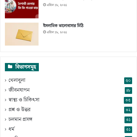
এপ্রিল ১৮, ২০২৫
ইসলামিক ভালোবাসার চিঠি
এপ্রিল ১৮, ২০২৫
বিভাগসমূহ
খেলাধুলা
৫০
জীবনযাপন
৪৮
স্বাস্থ্য ও চিকিৎসা
৩৫
প্রশ্ন ও উত্তর
৩২
চলমান প্রসঙ্গ
৩১
ধর্ম
৩১