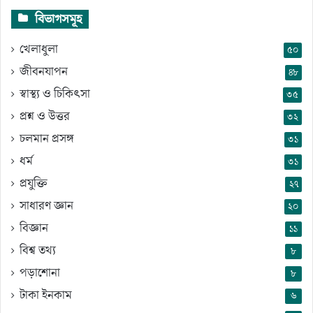
বিভাগসমূহ
খেলাধুলা
৫০
জীবনযাপন
৪৮
স্বাস্থ্য ও চিকিৎসা
৩৫
প্রশ্ন ও উত্তর
৩২
চলমান প্রসঙ্গ
৩১
ধর্ম
৩১
প্রযুক্তি
২৭
সাধারণ জ্ঞান
২০
বিজ্ঞান
১১
বিশ্ব তথ্য
৮
পড়াশোনা
৮
টাকা ইনকাম
৬