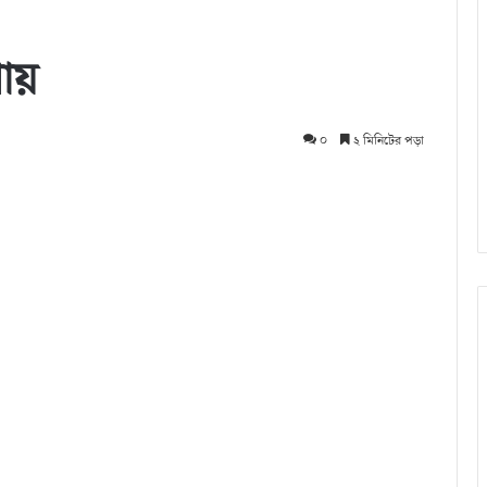
ায়
০
২ মিনিটের পড়া