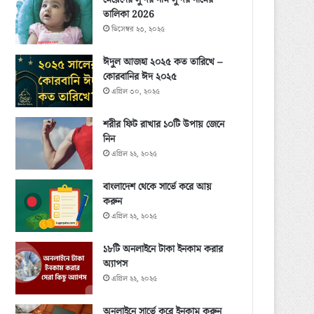
মেয়েদের সুন্দর নাম সুন্দর নামের
তালিকা 2026
ডিসেম্বর ২৩, ২০২৫
ঈদুল আজহা ২০২৫ কত তারিখে –
কোরবানির ঈদ ২০২৫
এপ্রিল ৩০, ২০২৫
শরীর ফিট রাখার ১০টি উপায় জেনে
নিন
এপ্রিল ২২, ২০২৫
বাংলাদেশ থেকে সার্ভে করে আয়
করুন
এপ্রিল ২২, ২০২৫
১৮টি অনলাইনে টাকা ইনকাম করার
অ্যাপস
এপ্রিল ২২, ২০২৫
অনলাইনে সার্ভে করে ইনকাম করুন