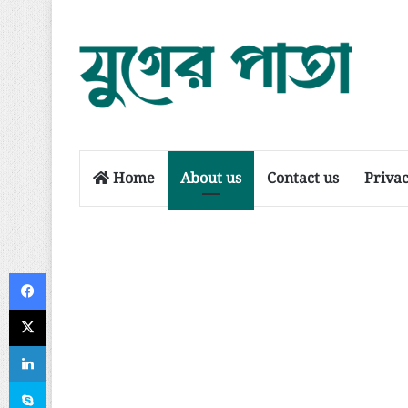
Home
About us
Contact us
Privac
Facebook
X
LinkedIn
Skype