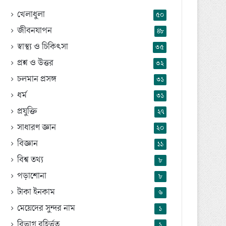
খেলাধুলা
৫০
জীবনযাপন
৪৮
স্বাস্থ্য ও চিকিৎসা
৩৫
প্রশ্ন ও উত্তর
৩২
চলমান প্রসঙ্গ
৩১
ধর্ম
৩১
প্রযুক্তি
২৭
সাধারণ জ্ঞান
২০
বিজ্ঞান
১১
বিশ্ব তথ্য
৮
পড়াশোনা
৮
টাকা ইনকাম
৬
মেয়েদের সুন্দর নাম
১
বিভাগ বহির্ভূত
১