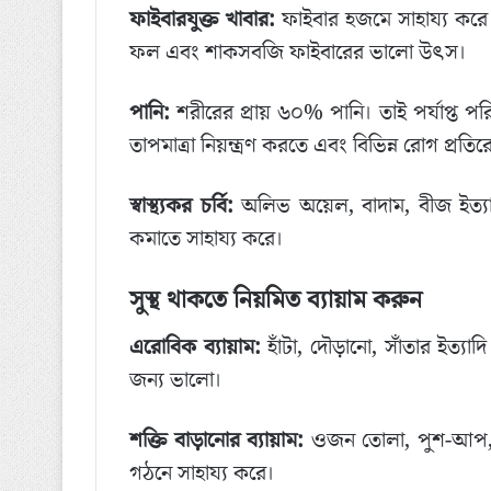
ফাইবারযুক্ত খাবার:
ফাইবার হজমে সাহায্য করে 
ফল এবং শাকসবজি ফাইবারের ভালো উৎস।
পানি:
শরীরের প্রায় ৬০% পানি। তাই পর্যাপ্ত পর
তাপমাত্রা নিয়ন্ত্রণ করতে এবং বিভিন্ন রোগ প্র
স্বাস্থ্যকর চর্বি:
অলিভ অয়েল, বাদাম, বীজ ইত্যাদি
কমাতে সাহায্য করে।
সুস্থ থাকতে নিয়মিত ব্যায়াম করুন
এরোবিক ব্যায়াম:
হাঁটা, দৌড়ানো, সাঁতার ইত্যাদি
জন্য ভালো।
শক্তি বাড়ানোর ব্যায়াম:
ওজন তোলা, পুশ-আপ, সি
গঠনে সাহায্য করে।