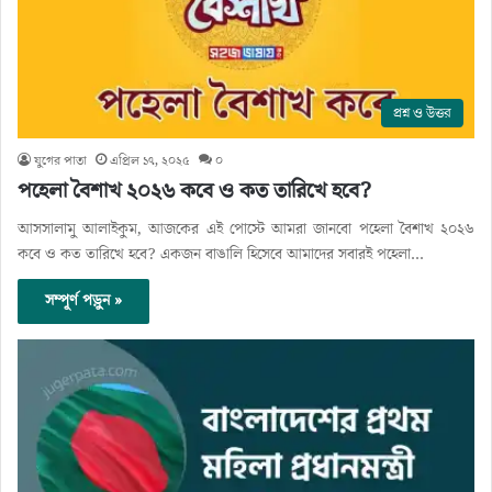
প্রশ্ন ও উত্তর
যুগের পাতা
এপ্রিল ১৭, ২০২৫
০
পহেলা বৈশাখ ২০২৬ কবে ও কত তারিখে হবে?
আসসালামু আলাইকুম, আজকের এই পোস্টে আমরা জানবো পহেলা বৈশাখ ২০২৬
কবে ও কত তারিখে হবে? একজন বাঙালি হিসেবে আমাদের সবারই পহেলা…
সম্পূর্ণ পড়ুন »