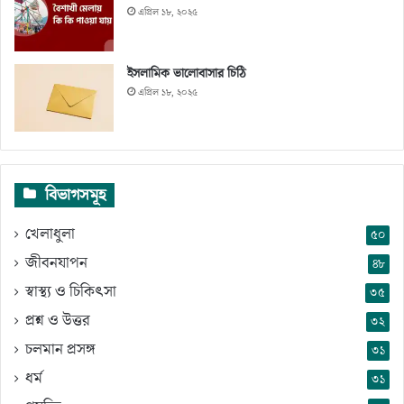
এপ্রিল ১৮, ২০২৫
ইসলামিক ভালোবাসার চিঠি
এপ্রিল ১৮, ২০২৫
বিভাগসমূহ
খেলাধুলা
৫০
জীবনযাপন
৪৮
স্বাস্থ্য ও চিকিৎসা
৩৫
প্রশ্ন ও উত্তর
৩২
চলমান প্রসঙ্গ
৩১
ধর্ম
৩১