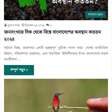
সাধারণ জ্ঞান
যুগের পাতা
ডিসেম্বর ২৪, ২০২৪
০
জনসংখ্যার দিক থেকে বিশ্বে বাংলাদেশের অবস্থান কততম
২০২৪
বর্তমান বিশ্বে, জনসংখ্যা একটি গুরুত্বপূর্ণ ভূমিকা পালন করে। দেশের অর্থনৈতিক
উন্নয়ন, পরিবেশগত ভারসাম্য, এবং সামাজিক স্থিতিশীলতার উপর জনসংখ্যার প্রভাব
অনস্বীকার্য।…
সম্পূর্ণ পড়ুন »