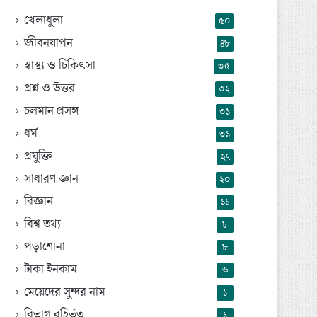
খেলাধুলা
৫০
জীবনযাপন
৪৮
স্বাস্থ্য ও চিকিৎসা
৩৫
প্রশ্ন ও উত্তর
৩২
চলমান প্রসঙ্গ
৩১
ধর্ম
৩১
প্রযুক্তি
২৭
সাধারণ জ্ঞান
২০
বিজ্ঞান
১১
বিশ্ব তথ্য
৮
পড়াশোনা
৮
টাকা ইনকাম
৬
মেয়েদের সুন্দর নাম
১
বিভাগ বহির্ভূত
১