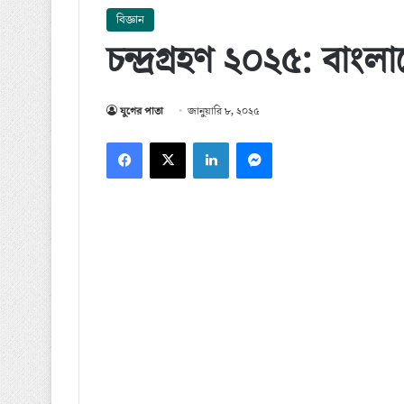
বিজ্ঞান
চন্দ্রগ্রহণ ২০২৫: বাং
যুগের পাতা
জানুয়ারি ৮, ২০২৫
Facebook
X
LinkedIn
Messenger