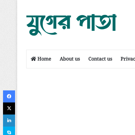
Home
About us
Contact us
Privac
Facebook
X
LinkedIn
Skype