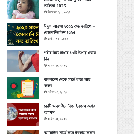
মেয়েদের সুন্দর নাম সুন্দর নামের
তালিকা 2026
ডিসেম্বর ২৩, ২০২৫
ঈদুল আজহা ২০২৫ কত তারিখে –
কোরবানির ঈদ ২০২৫
এপ্রিল ৩০, ২০২৫
শরীর ফিট রাখার ১০টি উপায় জেনে
নিন
এপ্রিল ২২, ২০২৫
বাংলাদেশ থেকে সার্ভে করে আয়
করুন
এপ্রিল ২২, ২০২৫
১৮টি অনলাইনে টাকা ইনকাম করার
অ্যাপস
এপ্রিল ২২, ২০২৫
অনলাইনে সার্ভে করে ইনকাম করুন