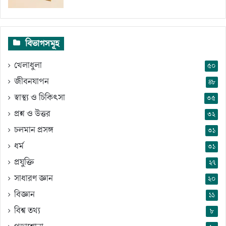
বিভাগসমূহ
খেলাধুলা
৫০
জীবনযাপন
৪৮
স্বাস্থ্য ও চিকিৎসা
৩৫
প্রশ্ন ও উত্তর
৩২
চলমান প্রসঙ্গ
৩১
ধর্ম
৩১
প্রযুক্তি
২৭
সাধারণ জ্ঞান
২০
বিজ্ঞান
১১
বিশ্ব তথ্য
৮